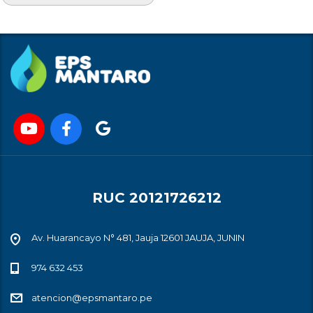
RUC 20121726212
Av. Huarancayo N° 481, Jauja 12601 JAUJA, JUNIN
974 632 453
atencion@epsmantaro.pe