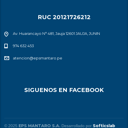
RUC 20121726212
Av. Huarancayo N° 481, Jauja 12601 JAUJA, JUNIN
974 632 453
atencion@epsmantaro.pe
SIGUENOS EN FACEBOOK
EPS MANTARO S.A.
Softicslab
© 2025
Desarrollado por