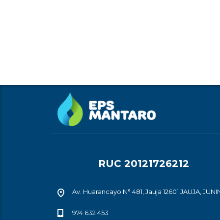
RUC 20121726212
Av. Huarancayo N° 481, Jauja 12601 JAUJA, JUNI
974 632 453