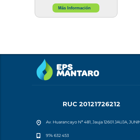
Más Información
RUC 20121726212
Av. Huarancayo N° 481, Jauja 12601 JAUJA, JUNI
974 632 453