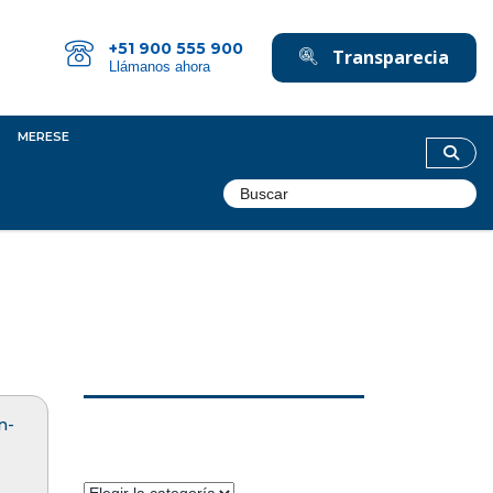
+51 900 555 900
Transparecia
Llámanos ahora
MERESE
n-
Categorías
Categorías