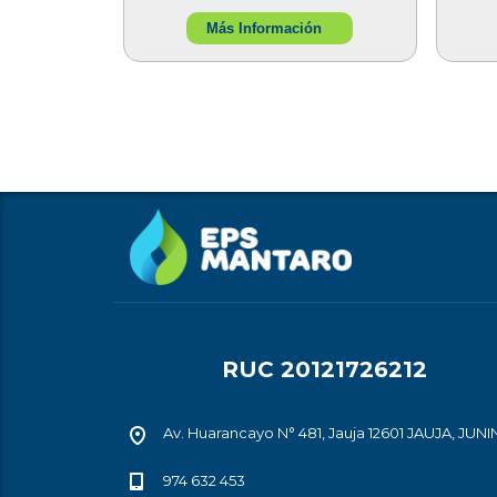
Más Información
RUC 20121726212
Av. Huarancayo N° 481, Jauja 12601 JAUJA, JUNI
974 632 453